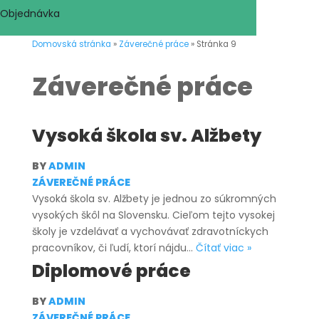
Objednávka
Domovská stránka
»
Záverečné práce
»
Stránka 9
Záverečné práce
Vysoká škola sv. Alžbety
BY
ADMIN
ZÁVEREČNÉ PRÁCE
Vysoká škola sv. Alžbety je jednou zo súkromných
vysokých škôl na Slovensku. Cieľom tejto vysokej
školy je vzdelávať a vychovávať zdravotníckych
Vysoká
pracovníkov, či ľudí, ktorí nájdu…
Čítať viac »
škola
Diplomové práce
sv.
Alžbety
BY
ADMIN
ZÁVEREČNÉ PRÁCE