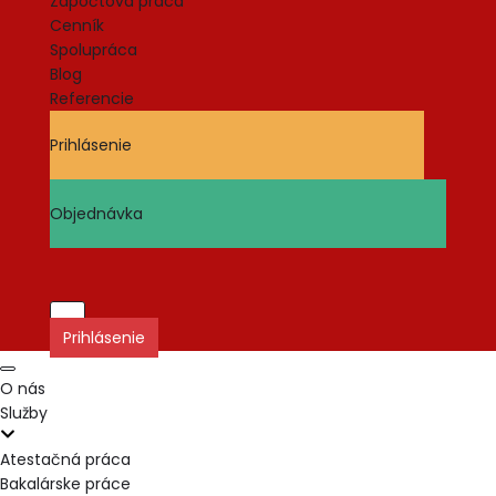
Zápočtová práca
Cenník
Spolupráca
Blog
Referencie
Prihlásenie
Objednávka
Prepnúť
Prihlásenie
navigáciu
Prepnúť
O nás
navigáciu
Služby
Atestačná práca
Bakalárske práce