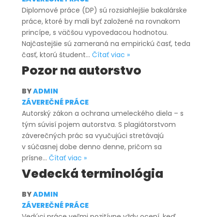
Diplomové práce (DP) sú rozsiahlejšie bakalárske
práce, ktoré by mali byť založené na rovnakom
princípe, s väčšou vypovedacou hodnotou.
Najčastejšie sú zameraná na empirickú časť, teda
Diplomové
časť, ktorú študent…
Čítať viac »
práce
Pozor na autorstvo
BY
ADMIN
ZÁVEREČNÉ PRÁCE
Autorský zákon a ochrana umeleckého diela – s
tým súvisí pojem autorstva. S plagiátorstvom
záverečných prác sa vyučujúci stretávajú
v súčasnej dobe denno denne, pričom sa
Pozor
prísne…
Čítať viac »
na
Vedecká terminológia
autorstvo
BY
ADMIN
ZÁVEREČNÉ PRÁCE
Vedúci práce veľmi pozitívne vždy ocení, keď