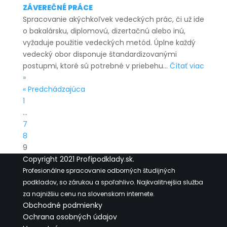
ZÁVEREČNÉ PRÁCE
Spracovanie akýchkoľvek vedeckých prác, či už ide
o bakalársku, diplomovú, dizertačnú alebo inú,
vyžaduje použitie vedeckých metód. Úplne každý
vedecký obor disponuje štandardizovanými
postupmi, ktoré sú potrebné v priebehu…
Čítať viac
Ako
»
napísať
« Predchádzajúca
metodiku
1
bakalárskej
…
práce
7
8
9
Copyright 2021 Profipodklady.sk.
Profesionálne spracovanie odborných študijných
podkladov, so zárukou a spoľahlivo. Najkvalitnejšia služba
za najnižšiu cenu na slovenskom internete.
Obchodné podmienky
Ochrana osobných údajov