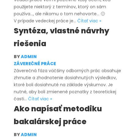
použijete niektorý z termínov, ktorý on sám
používa…, ale nikomu o tom nehovorte… 🙂
Vedecká
V prípade vedeckej práce je…
Čítať viac »
terminológia
Syntéza, vlastné návrhy
riešenia
BY
ADMIN
ZÁVEREČNÉ PRÁCE
Záverečná fáza väčšiny odborných prác obsahuje
zhrnutie a zhodnotenie dosiahnutých výsledkov,
ktoré boli dosiahnuté na základe výskumov. Je
nutné, aby boli zmienené poznatky z teoretickej
Syntéza,
časti…
Čítať viac »
vlastné
Ako napísať metodiku
návrhy
bakalárskej práce
riešenia
BY
ADMIN