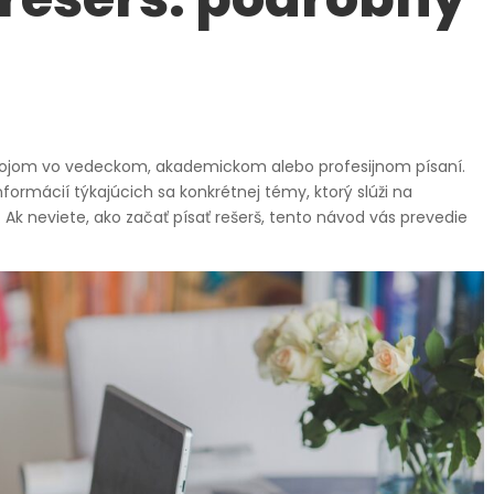
strojom vo vedeckom, akademickom alebo profesijnom písaní.
nformácií týkajúcich sa konkrétnej témy, ktorý slúži na
Ak neviete, ako začať písať rešerš, tento návod vás prevedie