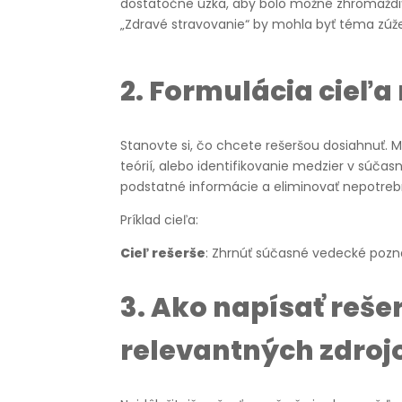
dostatočne úzka, aby bolo možné zhromaždiť
„Zdravé stravovanie“ by mohla byť téma zúže
2.
Formulácia cieľa 
Stanovte si, čo chcete rešeršou dosiahnuť. 
teórií, alebo identifikovanie medzier v súčas
podstatné informácie a eliminovať nepotreb
Príklad cieľa:
Cieľ rešerše
: Zhrnúť súčasné vedecké pozn
3. Ako napísať rešer
relevantných zdroj