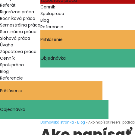
Zápočtová práca
Referát
Cenník
Rigorózna práca
Spolupráca
Ročníková práca
Blog
Semestrálna práca
Referencie
Seminárna práca
Slohová práca
Prihlásenie
Úvaha
Zápočtová práca
Cenník
Objednávka
Spolupráca
Blog
Referencie
Prihlásenie
Objednávka
Domovská stránka
»
Blog
»
Ako napísať rešerš: podro
Ako napísať