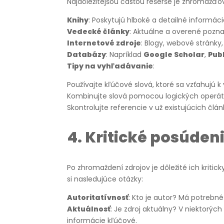
Najdôležitejšou časťou rešerše je zhromažďova
Knihy
: Poskytujú hlboké a detailné informác
Vedecké články
: Aktuálne a overené pozna
Internetové zdroje
: Blogy, webové stránky
Databázy
: Napríklad
Google Scholar
,
Pu
Tipy na vyhľadávanie
:
Používajte kľúčové slová, ktoré sa vzťahujú k
Kombinujte slová pomocou logických operáto
Skontrolujte referencie v už existujúcich člá
4.
Kritické posúdeni
Po zhromaždení zdrojov je dôležité ich kritick
si nasledujúce otázky:
Autoritatívnosť
: Kto je autor? Má potrebné
Aktuálnosť
: Je zdroj aktuálny? V niektorýc
informácie kľúčové.