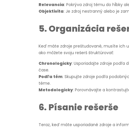
Relevancia
: Pokrýva zdroj tému do hĺbky al
Objektivita
: Je zdroj nestranný alebo je za
5.
Organizácia reše
Keď máte zdroje preštudované, musíte ich usp
ako môžete svoju rešerš štruktúrovať:
Chronologicky
: Usporiadajte zdroje podľa d
čase.
Podľa tém
: Skupujte zdroje podľa podobnýc
téme.
Metodologicky
: Porovnávajte a kontrastuj
6.
Písanie rešerše
Teraz, keď máte usporiadané zdroje a informá