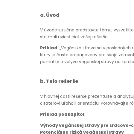
a.
Úvod
V úvode stručne predstavte tému, vysvetlite j
ste mali uviesť cieľ vašej rešerše.
Príklad
: „Vegánska strava sa v posledných
ktorý je často propagovaný pre svoje zdravo
poznatky o vplyve vegánskej stravy na kardio
b.
Telo rešerše
V hlavnej časti rešerše prezentujte a analyz
čitateľovi uľahčili orientáciu. Porovnávajte 
Príklad podkapitol
:
Výhody vegánskej stravy pre srdcovo-c
Potenciálne riziká vegánskej stravy