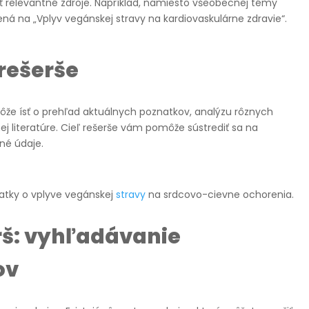
 relevantné zdroje. Napríklad, namiesto všeobecnej témy
ná na „Vplyv vegánskej stravy na kardiovaskulárne zdravie“.
rešerše
Môže ísť o prehľad aktuálnych poznatkov, analýzu rôznych
nej literatúre. Cieľ rešerše vám pomôže sústrediť sa na
né údaje.
atky o vplyve vegánskej
stravy
na srdcovo-cievne ochorenia.
š: v
yhľadávanie
ov