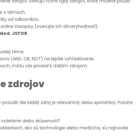
nie zdrojov. Existujú rôzne typy zdrojov, ktoré môžete použiť:
ie o témach.
tky od odborníkov.
, online časopisy (overujte ich dôveryhodnosť).
bMed
,
JSTOR
.
 vašej téme.
rov (AND, OR, NOT) na lepšie vyhľadávanie.
nkoch, môžu vás priviesť k ďalším zdrojom.
e zdrojov
y posúdiť. Nie každý zdroj je relevantný alebo spoľahlivý. Položte
 vzdelanie alebo skúsenosti?
h oblastiach, ako sú technológie alebo medicína, sú najnovšie