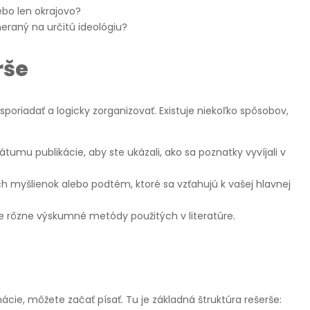
ebo len okrajovo?
meraný na určitú ideológiu?
rše
oriadať a logicky zorganizovať. Existuje niekoľko spôsobov,
átumu publikácie, aby ste ukázali, ako sa poznatky vyvíjali v
h myšlienok alebo podtém, ktoré sa vzťahujú k vašej hlavnej
te rôzne výskumné metódy použitých v literatúre.
cie, môžete začať písať. Tu je základná štruktúra rešerše: