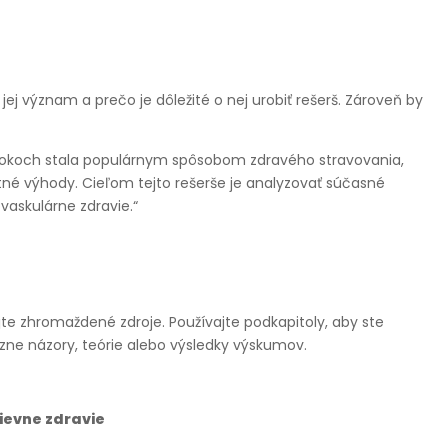
ej význam a prečo je dôležité o nej urobiť rešerš. Zároveň by
 rokoch stala populárnym spôsobom zdravého stravovania,
tné výhody. Cieľom tejto rešerše je analyzovať súčasné
vaskulárne zdravie.“
ujte zhromaždené zdroje. Používajte podkapitoly, aby ste
rôzne názory, teórie alebo výsledky výskumov.
ievne zdravie