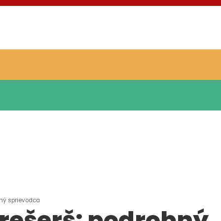
bný sprievodca
 rešerš: podrobný