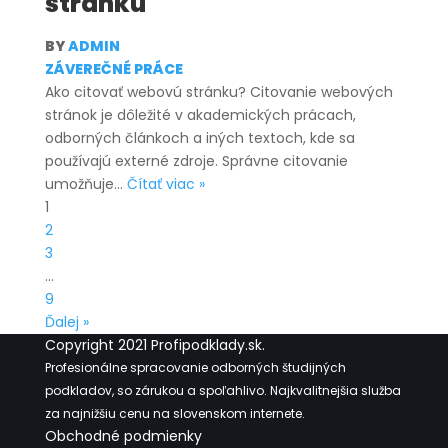
stránku
BY
ADMIN
ZÁVEREČNÉ PRÁCE
Ako citovať webovú stránku? Citovanie webových
stránok je dôležité v akademických prácach,
odborných článkoch a iných textoch, kde sa
používajú externé zdroje. Správne citovanie
Ako
umožňuje…
Čítať viac »
citovať
1
webovú
2
stránku
3
…
9
Ďalej »
Copyright 2021 Profipodklady.sk.
Profesionálne spracovanie odborných študijných
podkladov, so zárukou a spoľahlivo. Najkvalitnejšia služba
za najnižšiu cenu na slovenskom internete.
Obchodné podmienky