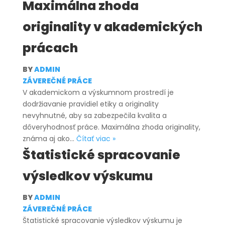
bakalárskej
Maximálna zhoda
práce:
originality v akademických
všetko,
čo
prácach
by
ste
BY
ADMIN
mali
ZÁVEREČNÉ PRÁCE
vedieť
V akademickom a výskumnom prostredí je
dodržiavanie pravidiel etiky a originality
nevyhnutné, aby sa zabezpečila kvalita a
dôveryhodnosť práce. Maximálna zhoda originality,
Maximálna
známa aj ako…
Čítať viac »
zhoda
Štatistické spracovanie
originality
výsledkov výskumu
v
akademických
prácach
BY
ADMIN
ZÁVEREČNÉ PRÁCE
Štatistické spracovanie výsledkov výskumu je