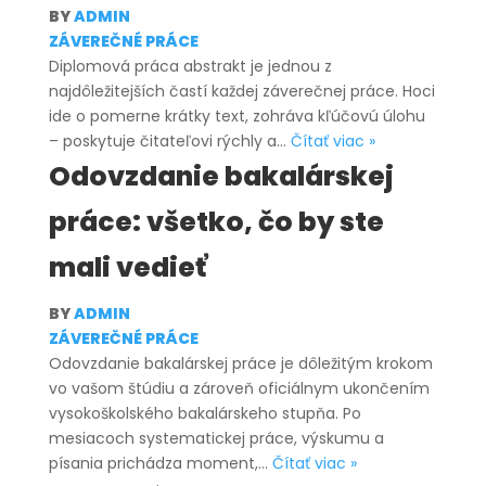
BY
ADMIN
ZÁVEREČNÉ PRÁCE
Diplomová práca abstrakt je jednou z
najdôležitejších častí každej záverečnej práce. Hoci
ide o pomerne krátky text, zohráva kľúčovú úlohu
Diplomová
– poskytuje čitateľovi rýchly a…
Čítať viac »
práca
Odovzdanie bakalárskej
abstrakt
práce: všetko, čo by ste
–
ako
mali vedieť
ho
napísať
BY
ADMIN
správne
ZÁVEREČNÉ PRÁCE
a
Odovzdanie bakalárskej práce je dôležitým krokom
zrozumiteľne
vo vašom štúdiu a zároveň oficiálnym ukončením
vysokoškolského bakalárskeho stupňa. Po
mesiacoch systematickej práce, výskumu a
Odovzdanie
písania prichádza moment,…
Čítať viac »