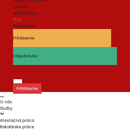
Zápočtová práca
Cenník
Spolupráca
Blog
Referencie
Prihlásenie
Objednávka
Prepnúť
Prihlásenie
navigáciu
Prepnúť
O nás
navigáciu
Služby
Atestačná práca
Bakalárske práce