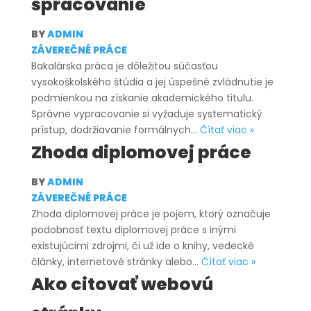
spracovanie
BY
ADMIN
ZÁVEREČNÉ PRÁCE
Bakalárska práca je dôležitou súčasťou
vysokoškolského štúdia a jej úspešné zvládnutie je
podmienkou na získanie akademického titulu.
Správne vypracovanie si vyžaduje systematický
Vzor
prístup, dodržiavanie formálnych…
Čítať viac »
bakalárskej
Zhoda diplomovej práce
práce:
stručný
BY
ADMIN
návod
ZÁVEREČNÉ PRÁCE
na
Zhoda diplomovej práce je pojem, ktorý označuje
správne
podobnosť textu diplomovej práce s inými
spracovani
existujúcimi zdrojmi, či už ide o knihy, vedecké
Zhoda
články, internetové stránky alebo…
Čítať viac »
diplomovej
Ako citovať webovú
práce