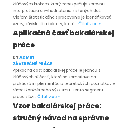
kľúčovým krokom, ktorý zabezpečuje správnu
interpretáciu a vyhodnotenie získaných dát.
Cieľom štatistického spracovania je identifikovať
Štatistické
vzory, závislosti a faktory, ktoré…
Čítať viac »
spracovanie
Aplikačná časť bakalárskej
výsledkov
práce
výskumu
BY
ADMIN
ZÁVEREČNÉ PRÁCE
Aplikačná časť bakalárskej práce je jednou z
kľúčových súčastí, ktorá sa zameriava na
praktickú implementáciu teoretických poznatkov v
rámci konkrétneho výskumu. Tento segment
Aplikačná
práce slúži…
Čítať viac »
časť
Vzor bakalárskej práce:
bakalárskej
stručný návod na správne
práce