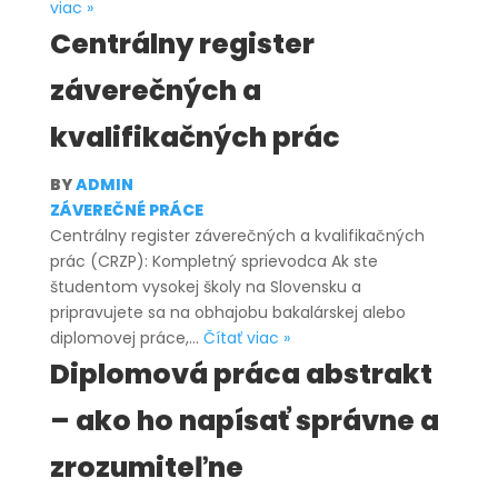
Dotazník
viac »
v
Centrálny register
bakalárskej
záverečných a
práci:
Význam,
kvalifikačných prác
tvorba
a
BY
ADMIN
praktické
ZÁVEREČNÉ PRÁCE
tipy
Centrálny register záverečných a kvalifikačných
prác (CRZP): Kompletný sprievodca Ak ste
študentom vysokej školy na Slovensku a
pripravujete sa na obhajobu bakalárskej alebo
Centrálny
diplomovej práce,…
Čítať viac »
register
Diplomová práca abstrakt
záverečných
– ako ho napísať správne a
a
kvalifikačných
zrozumiteľne
prác