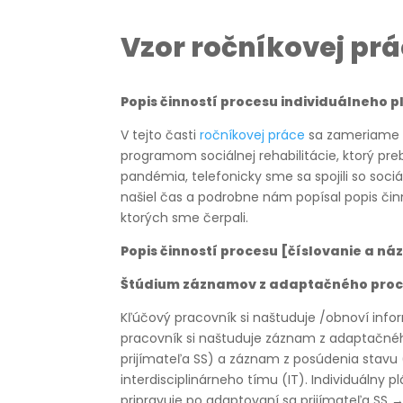
Vzor ročníkovej pr
Popis činností procesu individuálneho 
V tejto časti
ročníkovej práce
sa zameriame n
programom sociálnej rehabilitácie, ktorý preb
pandémia, telefonicky sme sa spojili so soci
našiel čas a podrobne nám popísal popis čin
ktorých sme čerpali.
Popis činností procesu [číslovanie a n
Štúdium záznamov z adaptačného proce
Kľúčový pracovník si naštuduje /obnoví inf
pracovník si naštuduje záznam z adaptačnéh
prijímateľa SS) a záznam z posúdenia stavu (
interdisciplinárneho tímu (IT). Individuálny 
pripravuje po adaptovaní sa prijímateľa SS → 