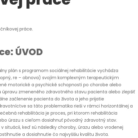
čníkovej práce.
áce: ÚVOD
álny plán s programom sociálnej rehabilitácie vychádza
opný, re – obnova) svojím komplexným terapeutickým
né motorické a psychické schopnosti po chorobe alebo
 úpravu zmeneného zdravotného stavu pacienta alebo zlepšiť
álne začlenenie pacienta do života a jeho prijatie
dravotníctve sa táto problematika rieši v rámci horizontálnej a
 liečebná rehabilitácia je proces, pri ktorom rehabilitácia
bo úrazu s cieľom dosiahnuť pôvodný zdravotný stav.
í v situácii, keď sú následky choroby, úrazu alebo vrodenej
tihnutie a dosiahnutie čo najvyššiu kvalitu života.