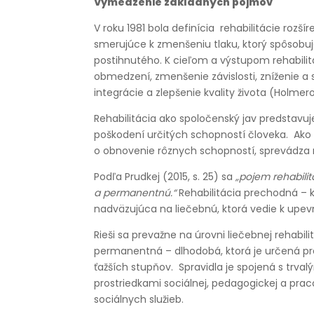
Vymedzenie základných pojmov
V roku 1981 bola definícia rehabilitácie rozší
smerujúce k zmenšeniu tlaku, ktorý spôsobuj
postihnutého. K cieľom a výstupom rehabili
obmedzení, zmenšenie závislosti, zníženie a s
integrácie a zlepšenie kvality života (Holmero
Rehabilitácia ako spoločenský jav predstavuj
poškodení určitých schopností človeka. Ako 
o obnovenie rôznych schopností, sprevádza re
Podľa Prudkej (2015, s. 25) sa
„pojem rehabilit
a permanentnú.“
Rehabilitácia prechodná – k
nadväzujúca na liečebnú, ktorá vedie k upev
Rieši sa prevažne na úrovni liečebnej rehabil
permanentná – dlhodobá, ktorá je určená p
ťažších stupňov. Spravidla je spojená s trvalý
prostriedkami sociálnej, pedagogickej a prac
sociálnych služieb.