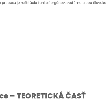
procesu je reštitúcia funkcií orgánov, systému alebo človeka
áce – TEORETICKÁ ČASŤ