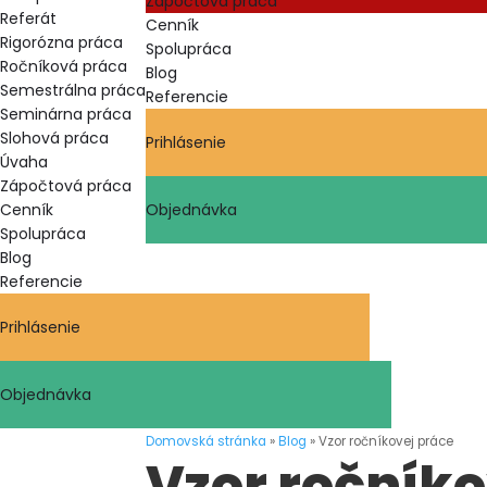
Zápočtová práca
Referát
Cenník
Rigorózna práca
Spolupráca
Ročníková práca
Blog
Semestrálna práca
Referencie
Seminárna práca
Slohová práca
Prihlásenie
Úvaha
Zápočtová práca
Cenník
Objednávka
Spolupráca
Blog
Referencie
Prihlásenie
Objednávka
Domovská stránka
»
Blog
»
Vzor ročníkovej práce
Vzor ročník