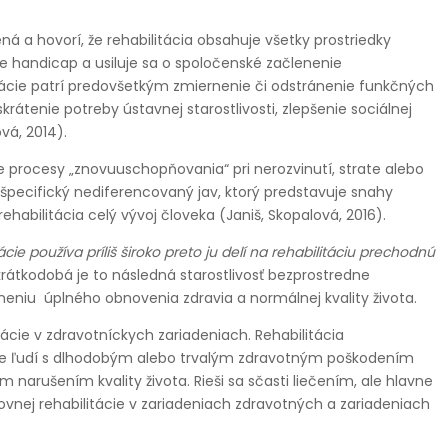
rená a hovorí, že rehabilitácia obsahuje všetky prostriedky
e handicap a usiluje sa o spoločenské začlenenie
tácie patrí predovšetkým zmiernenie či odstránenie funkčných
krátenie potreby ústavnej starostlivosti, zlepšenie sociálnej
vá, 2014).
e procesy „znovuuschopňovania“ pri nerozvinutí, strate alebo
špecifický nediferencovaný jav, ktorý predstavuje snahy
habilitácia celý vývoj človeka (Janiš, Skopalová, 2016).
ácie používa príliš široko preto ju delí na rehabilitáciu prechodnú
rátkodobá je to následná starostlivosť bezprostredne
neniu úplného obnovenia zdravia a normálnej kvality života.
itácie v zdravotníckych zariadeniach. Rehabilitácia
re ľudí s dlhodobým alebo trvalým zdravotným poškodením
m narušením kvality života. Rieši sa sčasti liečením, ale hlavne
ovnej rehabilitácie v zariadeniach zdravotných a zariadeniach