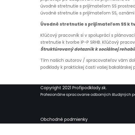
úvodné stretnutie s prijímateľom SS prostr
úvodné stretnutie s prijímateľom SS, oznámi 
Úvodné stretnutie s prijímateľom SS k t
Kľúčový pracovník si v spolupráci s plánov
stretnutie k tvorbe IP-P SRHB. Kľúčový praco
Štruktúrovaný dotazník k sociálnej rehabil
Tím našich autorov / spracovateľov vám d
podklady k praktickej časti vašej bakalárskej
Copyright 2021 Profipodklady.sk.
Profesionálne spracovanie odborných študijných pod
Obchodné podmienky
Ochrana osobných údajov
Vernostný program