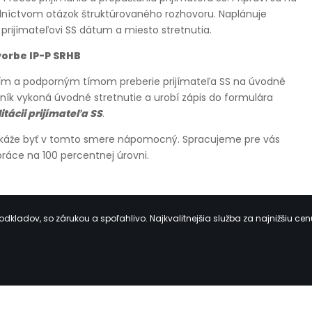
edníctvom otázok štruktúrovaného rozhovoru. Naplánuje
prijímateľovi SS dátum a miesto stretnutia.
vorbe IP-P SRHB
acím a podporným tímom preberie prijímateľa SS na úvodné
vník vykoná úvodné stretnutie a urobí zápis do formulára
itácii prijímateľa SS
.
okáže byť v tomto smere nápomocný. Spracujeme pre vás
 práce na 100 percentnej úrovni.
kladov, so zárukou a spoľahlivo. Najkvalitnejšia služba za najnižšiu cen