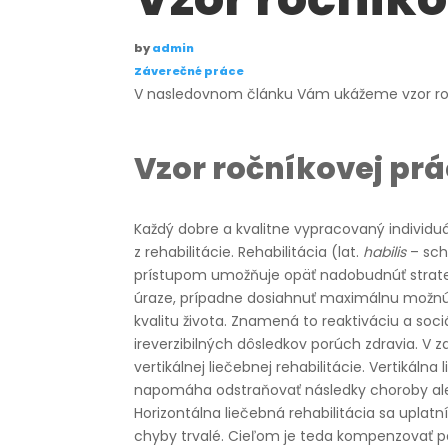
by
admin
Záverečné práce
V nasledovnom článku Vám ukážeme vzor ro
Vzor ročníkovej pr
Každý dobre a kvalitne vypracovaný individu
z rehabilitácie. Rehabilitácia (lat.
habilis
– sch
prístupom umožňuje opäť nadobudnúť strate
úraze, prípadne dosiahnuť maximálnu možnú
kvalitu života. Znamená to reaktiváciu a soci
ireverzibilných dôsledkov porúch zdravia. V z
vertikálnej liečebnej rehabilitácie. Vertikálna
napomáha odstraňovať následky choroby ale
Horizontálna liečebná rehabilitácia sa uplatn
chyby trvalé. Cieľom je teda kompenzovať pos