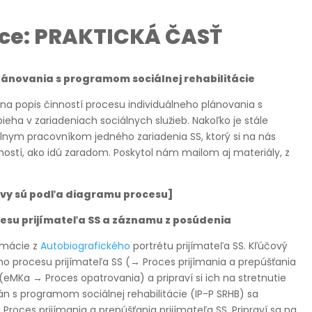
áce: PRAKTICKÁ ČASŤ
plánovania s programom sociálnej rehabilitácie
a popis činností procesu individuálneho plánovania s
ieha v zariadeniach sociálnych služieb. Nakoľko je stále
álnym pracovníkom jedného zariadenia SS, ktorý si na nás
ností, ako idú zaradom. Poskytol nám mailom aj materiály, z
ázvy sú podľa diagramu procesu]
su prijímateľa SS a záznamu z posúdenia
ormácie z
Autobiografického
portrétu prijímateľa SS. Kľúčový
o procesu prijímateľa SS (→ Proces prijímania a prepúšťania
eMKa → Proces opatrovania) a pripraví si ich na stretnutie
plán s programom sociálnej rehabilitácie (IP-P SRHB) sa
Proces prijímania a prepúšťania prijímateľa SS. Pripraví sa na